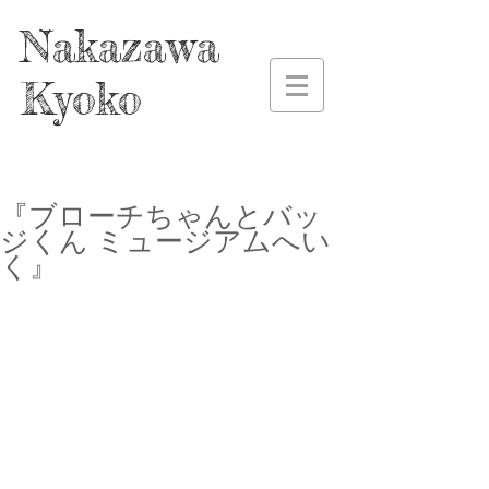
Nakazawa
Kyoko
『ブローチちゃんとバッ
ジくん ミュージアムへい
く』