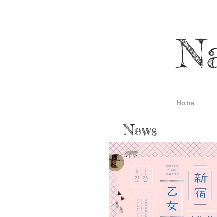
N
Home
News