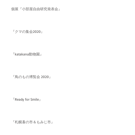
個展『小部屋自由研究発表会』
『クマの集会2020』
『katakana動物園』
『鳥のもの博覧会 2020』
『Ready for Smile』
『札幌蚤の市＆もみじ市』