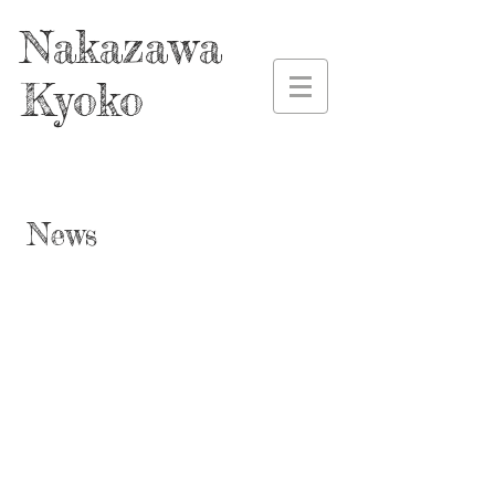
Nakazawa
Kyoko
News