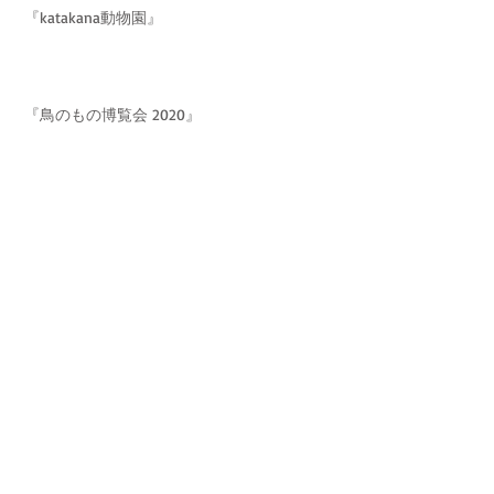
『katakana動物園』
『鳥のもの博覧会 2020』
『Ready for Smile』
『札幌蚤の市＆もみじ市』
納品のオシラセ