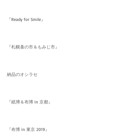
『Ready for Smile』
『札幌蚤の市＆もみじ市』
納品のオシラセ
『紙博＆布博 in 京都』
『布博 in 東京 2019』